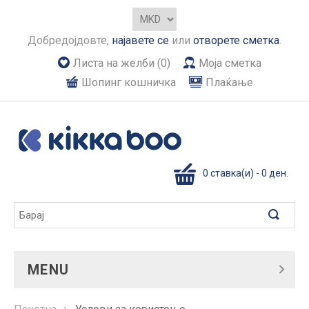
Добредојдовте,
најавете се
или
отворете сметка
.
Листа на желби (0)
Моја сметка
Шопинг кошничка
Плаќање
0 ставка(и) - 0 ден.
MENU