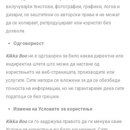
вклучувајќи текстови, фотографии, графики, логоа и
дизајни, се заштитени со авторски права и не можат
да се копираат, репродуцираат или користат без
дозвола.
Одговорност
Kikka Boo
не е одговорен за било каква директна или
индиректна штета што може да настане од
користењето на веб-страницата, производите или
услугите. Сите напори се вложени за да се обезбеди
точноста на информации, но не гарантираме дека сите
податоци се без грешки.
Измени на Условите за користење
Kikka Boo
си го задржува правото да ги менува овие
Услови за користење во било кој момент. Сите