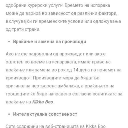
одобрени курирски услуги. Времето на испорака
може да варира во зависност од различни фактори,
вклучувајќи ги временските услови или одложувања
од трети страни.
Враќање и замена на производи
Ако не сте задоволни од производот или ако е
оштетен по време на испораката, имате право на
враќање или замена во рок од 14 дена по приемот на
производот. Производите мора да бидат во
оригинална неотворена амбалажа, а враќањето на
трошоците ќе биде направено согласно политиката за
враќање на
Kikka Boo
.
Интелектуална сопственост
Сите содржини на веб-страницата на Kikka Boo,