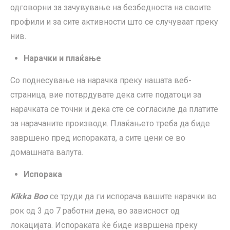
одговорни за зачувување на безбедноста на своите
профили и за сите активности што се случуваат преку
нив.
Нарачки и плаќање
Со поднесување на нарачка преку нашата веб-
страница, вие потврдувате дека сите податоци за
нарачката се точни и дека сте се согласиле да платите
за нарачаните производи. Плаќањето треба да биде
завршено пред испораката, а сите цени се во
домашната валута.
Испорака
Kikka Boo
се труди да ги испорача вашите нарачки во
рок од 3 до 7 работни дена, во зависност од
локацијата. Испораката ќе биде извршена преку