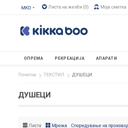
Листа на желби (0)
Моја сметка
MKD
ОПРЕМА
РЕКРЕАЦИЈА
АПАРАТИ
Почетна
»
ТЕКСТИЛ
»
ДУШЕЦИ
ДУШЕЦИ
Листа
Мрежа
Споредување на производ