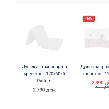
-14%
Душек за транспортно
Душек за тра
креветче - 120x60x5
креветче - 1
Pattern
2.390 д
2.790 де
2.790 ден.