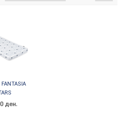
- FANTASIA
TARS
90 ден.