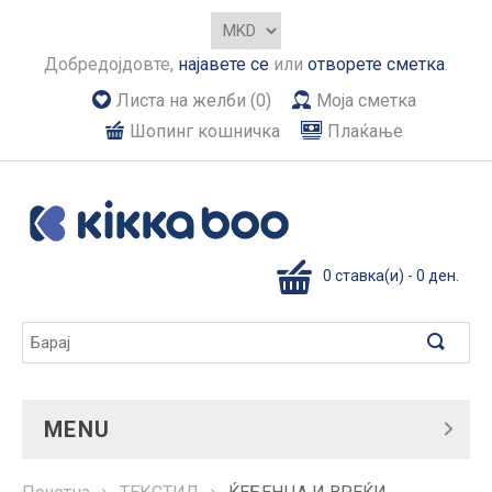
Добредојдовте,
најавете се
или
отворете сметка
.
Листа на желби (0)
Моја сметка
Шопинг кошничка
Плаќање
0 ставка(и) - 0 ден.
MENU