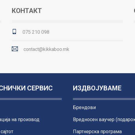
КОНТАКТ
075 210 098
contact@kikkaboo.mk
СНИЧКИ СЕРВИС
ИЗДВОЈУВАМЕ
Брендови
ција на производ
Вредносен ваучер (подарок
сајтот
Партнерска програма