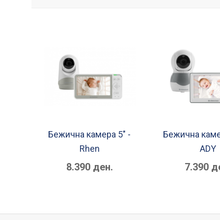
Бежична камера 5" -
Бежична камер
Rhen
ADY
8.390 ден.
7.390 д