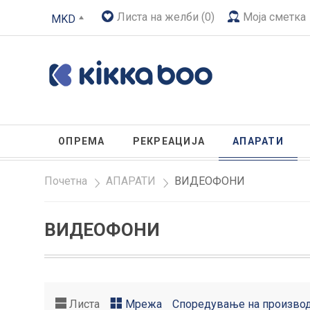
Листа на желби (0)
Моја сметка
MKD
ОПРЕМА
РЕКРЕАЦИЈА
АПАРАТИ
Почетна
»
АПАРАТИ
»
ВИДЕОФОНИ
ВИДЕОФОНИ
Листа
Мрежа
Споредување на производ