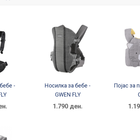
бебе -
Носилка за бебе -
Појас за 
FLY
GWEN FLY
ен.
1.790 ден.
1.1