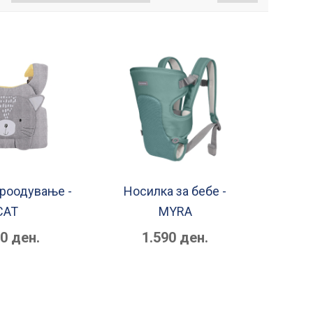
проодување -
Носилка за бебе -
CAT
MYRA
90 ден.
1.590 ден.