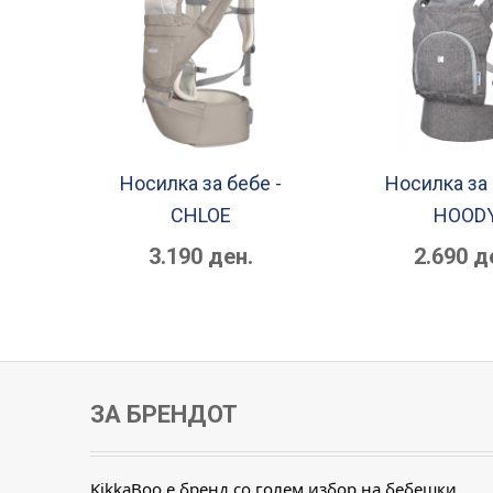
Носилка за бебе -
Носилка за 
CHLOE
HOOD
3.190 ден.
2.690 д
ЗА БРЕНДОТ
KikkaBoo е бренд со голем избор на бебешки