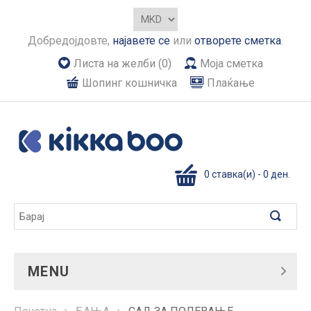
Добредојдовте,
најавете се
или
отворете сметка
.
Листа на желби (0)
Моја сметка
Шопинг кошничка
Плаќање
0 ставка(и) - 0 ден.
MENU