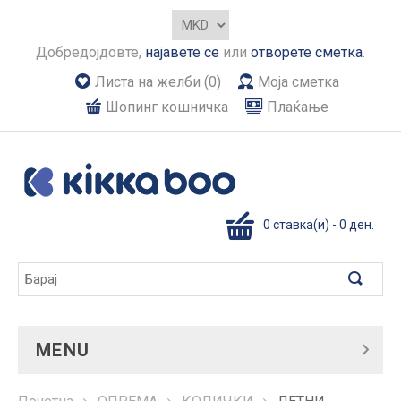
Добредојдовте,
најавете се
или
отворете сметка
.
Листа на желби (0)
Моја сметка
Шопинг кошничка
Плаќање
0 ставка(и) - 0 ден.
MENU