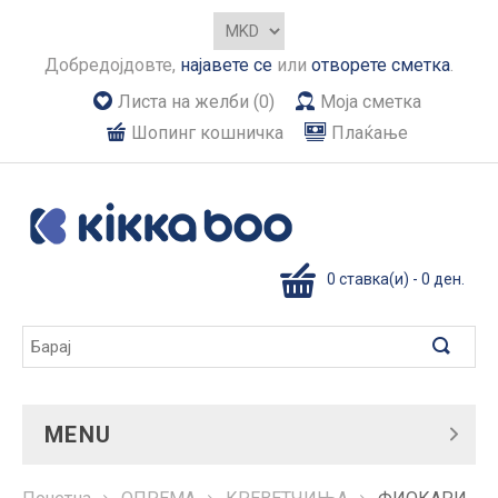
Добредојдовте,
најавете се
или
отворете сметка
.
Листа на желби (0)
Моја сметка
Шопинг кошничка
Плаќање
0 ставка(и) - 0 ден.
MENU