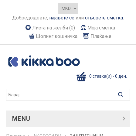
Добредојдовте,
најавете се
или
отворете сметка
.
Листа на желби (0)
Моја сметка
Шопинг кошничка
Плаќање
0 ставка(и) - 0 ден.
MENU