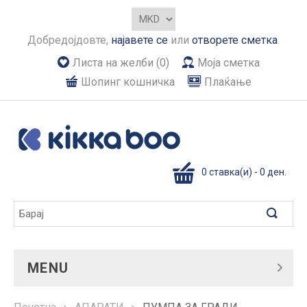
Добредојдовте,
најавете се
или
отворете сметка
.
Листа на желби (0)
Моја сметка
Шопинг кошничка
Плаќање
0 ставка(и) - 0 ден.
MENU