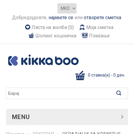
Добредојдовте,
најавете се
или
отворете сметка
.
Листа на желби (0)
Моја сметка
Шопинг кошничка
Плаќање
0 ставка(и) - 0 ден.
MENU