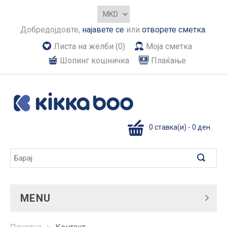
Добредојдовте,
најавете се
или
отворете сметка
.
Листа на желби (0)
Моја сметка
Шопинг кошничка
Плаќање
0 ставка(и) - 0 ден.
MENU