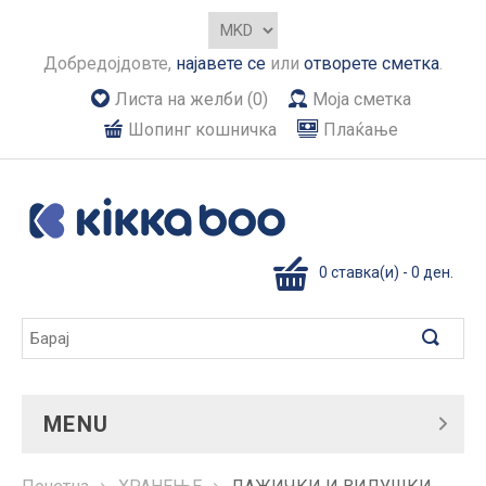
Добредојдовте,
најавете се
или
отворете сметка
.
Листа на желби (0)
Моја сметка
Шопинг кошничка
Плаќање
0 ставка(и) - 0 ден.
MENU