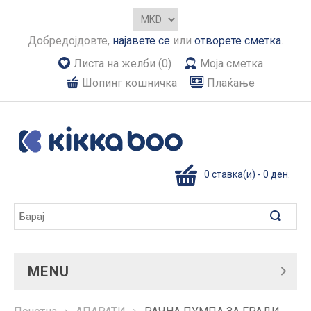
Добредојдовте,
најавете се
или
отворете сметка
.
Листа на желби (0)
Моја сметка
Шопинг кошничка
Плаќање
0 ставка(и) - 0 ден.
MENU